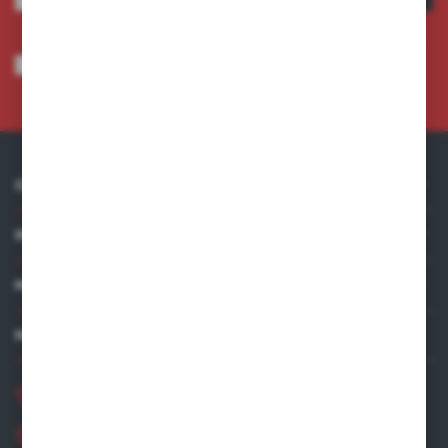
Wyrażam zgodę na otrzymywanie drogą elektroniczną na wskazany przeze
mnie adres e-mail informacji dotyczących usług świadczonych przez
Administratora. Zgoda może zostać cofnięta w każdym czasie.
Polityka
prywatności
*
O NAS
INFORMACJE
MOJE KONTO
MASZ PYTANIE?
+48 881 534 831
+48 531 480 002