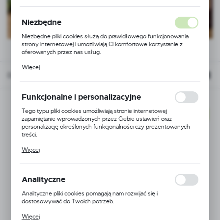
Niezbędne
Niezbędne pliki cookies służą do prawidłowego funkcjonowania
strony internetowej i umożliwiają Ci komfortowe korzystanie z
oferowanych przez nas usług.
Pliki cookies odpowiadają na podejmowane przez Ciebie działania w
Więcej
celu m.in. dostosowania Twoich ustawień preferencji prywatności,
Domyślnie
FILTRUJ
logowania czy wypełniania formularzy. Dzięki plikom cookies
strona, z której korzystasz, może działać bez zakłóceń.
Funkcjonalne i personalizacyjne
Tego typu pliki cookies umożliwiają stronie internetowej
NOWOŚĆ
zapamiętanie wprowadzonych przez Ciebie ustawień oraz
personalizację określonych funkcjonalności czy prezentowanych
treści.
Dzięki tym plikom cookies możemy zapewnić Ci większy komfort
Więcej
korzystania z funkcjonalności naszej strony poprzez dopasowanie
jej do Twoich indywidualnych preferencji. Wyrażenie zgody na
funkcjonalne i personalizacyjne pliki cookies gwarantuje dostępność
większej ilości funkcji na stronie.
Analityczne
Analityczne pliki cookies pomagają nam rozwijać się i
dostosowywać do Twoich potrzeb.
Cookies analityczne pozwalają na uzyskanie informacji w zakresie
Więcej
wykorzystywania witryny internetowej, miejsca oraz częstotliwości,