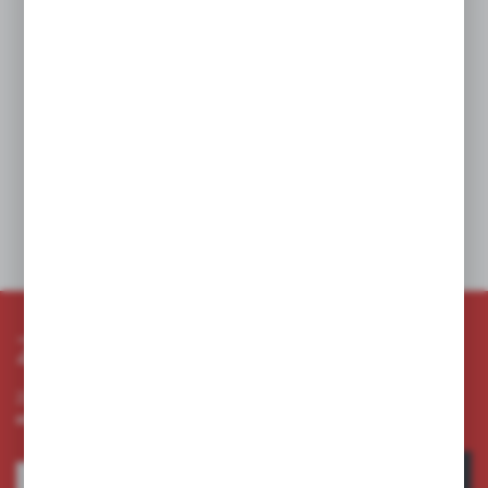
Rabat:
Twoja cena:
2,36 zł
W koszyku:
0
Dodaj do schowka
Zapisz się do newslettera
Zapisz się do newslettera na naszym sklepie internetowym i
otrzymuj informacje o nowościach i promocjach.
ZAPISZ SIĘ