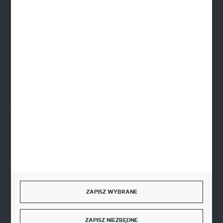
Zapraszamy pon.-pt. 8.00-16.00
zamowienia@wegro.pl
ul. Żwirowa 122
66-400 Gorzów Wlkp.
FORMULARZ KONTAKTOWY
Rozpocznij zwrot produktu:
ODSTĄP OD UMOWY TUTAJ
BEZPIECZNE PŁATNOŚCI
ZAPISZ WYBRANE
ZAPISZ NIEZBĘDNE