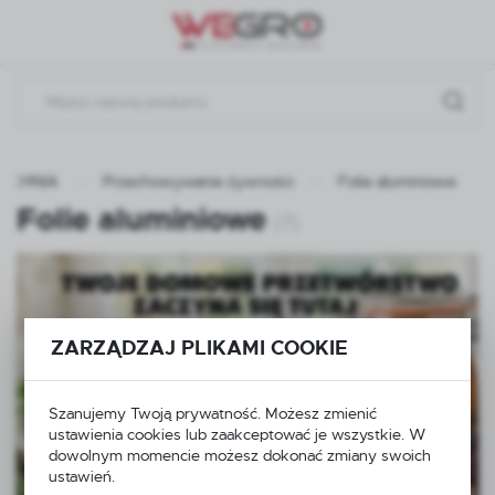
Przejdź do menu.
Przejdź do wyszukiwarki.
Przejdź do treści.
UCHNIA
Przechowywanie żywności
Folie aluminiowe
Folie aluminiowe
(7)
ZARZĄDZAJ PLIKAMI COOKIE
Szanujemy Twoją prywatność. Możesz zmienić
ustawienia cookies lub zaakceptować je wszystkie. W
dowolnym momencie możesz dokonać zmiany swoich
ustawień.