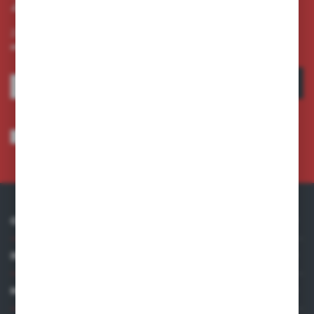
Zapisz się do newslettera
Zapisz się do newslettera na naszym sklepie internetowym i
otrzymuj informacje o nowościach i promocjach.
ZAPISZ SIĘ
Wyrażam zgodę na otrzymywanie drogą elektroniczną na wskazany przeze
mnie adres e-mail informacji dotyczących usług świadczonych przez
Administratora. Zgoda może zostać cofnięta w każdym czasie.
Polityka
prywatności
*
O NAS
INFORMACJE
MOJE KONTO