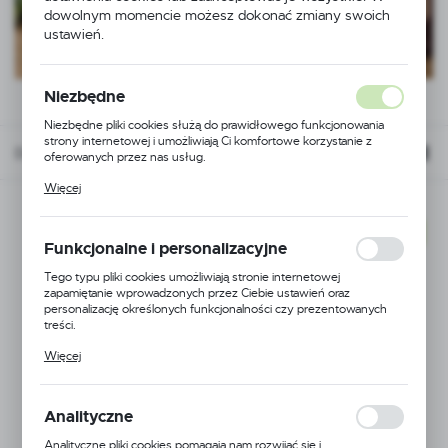
dowolnym momencie możesz dokonać zmiany swoich
ustawień.
Niezbędne
Niezbędne pliki cookies służą do prawidłowego funkcjonowania
strony internetowej i umożliwiają Ci komfortowe korzystanie z
Domyślnie
FILTRUJ
oferowanych przez nas usług.
Pliki cookies odpowiadają na podejmowane przez Ciebie działania w
Więcej
celu m.in. dostosowania Twoich ustawień preferencji prywatności,
logowania czy wypełniania formularzy. Dzięki plikom cookies
strona, z której korzystasz, może działać bez zakłóceń.
NOWOŚĆ
Funkcjonalne i personalizacyjne
Tego typu pliki cookies umożliwiają stronie internetowej
zapamiętanie wprowadzonych przez Ciebie ustawień oraz
personalizację określonych funkcjonalności czy prezentowanych
treści.
Dzięki tym plikom cookies możemy zapewnić Ci większy komfort
Więcej
korzystania z funkcjonalności naszej strony poprzez dopasowanie
jej do Twoich indywidualnych preferencji. Wyrażenie zgody na
funkcjonalne i personalizacyjne pliki cookies gwarantuje dostępność
większej ilości funkcji na stronie.
Analityczne
Analityczne pliki cookies pomagają nam rozwijać się i