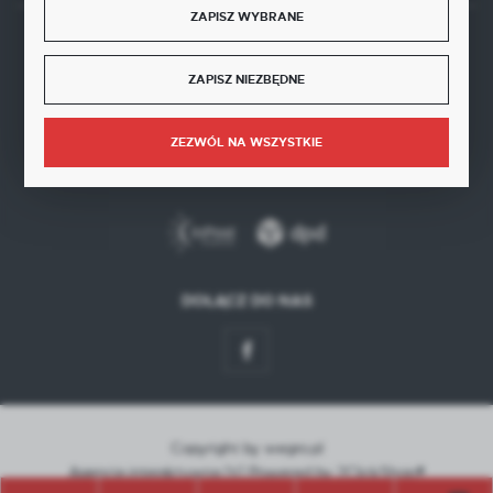
ZAPISZ WYBRANE
BEZPIECZNE PŁATNOŚCI
ZAPISZ NIEZBĘDNE
ZEZWÓL NA WSZYSTKIE
SZYBKA DOSTAWA
DOŁĄCZ DO NAS
Copyright by wegro.pl
Agencja interaktywna
[ti]
Powered by
2ClickShop®