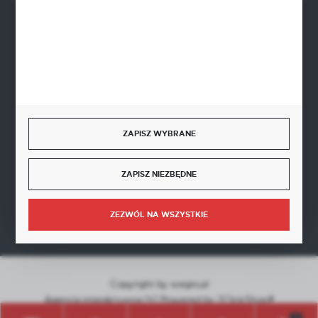
BEZPIECZNE PŁATNOŚCI
SZYBKA DOSTAWA
ZAPISZ WYBRANE
ZAPISZ NIEZBĘDNE
DOŁĄCZ DO NAS
ZEZWÓL NA WSZYSTKIE
Copyright by wegro.pl
Agencja interaktywna
[ti]
Powered by
2ClickShop®