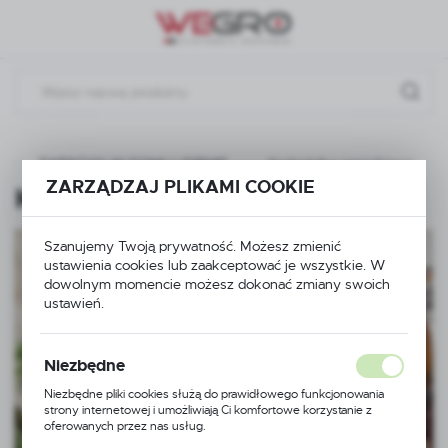
Przejdź do menu.
Przejdź do wyszukiwarki.
Przejdź do treści.
ZAPACHY W DOMU I FIRMIE
Kadzidełka zapachowe
ZARZĄDZAJ PLIKAMI COOKIE
Kadzidełka zapachowe
(2)
Szanujemy Twoją prywatność. Możesz zmienić
ustawienia cookies lub zaakceptować je wszystkie. W
dowolnym momencie możesz dokonać zmiany swoich
ustawień.
Niezbędne
Niezbędne pliki cookies służą do prawidłowego funkcjonowania
strony internetowej i umożliwiają Ci komfortowe korzystanie z
oferowanych przez nas usług.
Pliki cookies odpowiadają na podejmowane przez Ciebie działania w