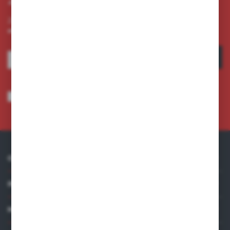
Zapisz się do newslettera na naszym sklepie internetowym i
otrzymuj informacje o nowościach i promocjach.
ZAPISZ SIĘ
Wyrażam zgodę na otrzymywanie drogą elektroniczną na wskazany przeze
mnie adres e-mail informacji dotyczących usług świadczonych przez
Administratora. Zgoda może zostać cofnięta w każdym czasie.
Polityka
prywatności
*
O NAS
INFORMACJE
MOJE KONTO