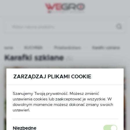
Przejdź do menu.
Przejdź do wyszukiwarki.
Przejdź do treści.
 główna
KUCHNIA
Przetwórstwo
Karafki szklane
Karafki szklane
(5)
ZARZĄDZAJ PLIKAMI COOKIE
Szanujemy Twoją prywatność. Możesz zmienić
ustawienia cookies lub zaakceptować je wszystkie. W
dowolnym momencie możesz dokonać zmiany swoich
ustawień.
Niezbędne