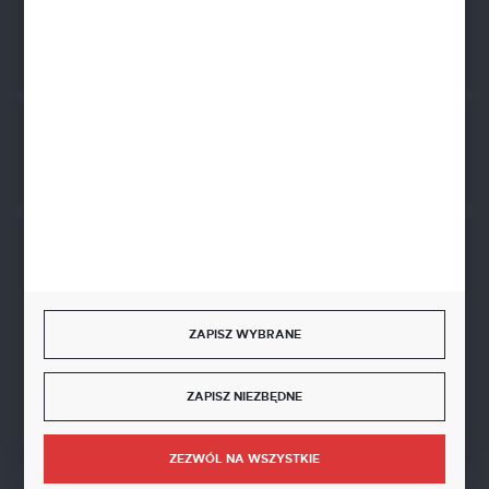
FORMULARZ KONTAKTOWY
Rozpocznij zwrot produktu:
ODSTĄP OD UMOWY TUTAJ
BEZPIECZNE PŁATNOŚCI
ZAPISZ WYBRANE
SZYBKA DOSTAWA
ZAPISZ NIEZBĘDNE
ZEZWÓL NA WSZYSTKIE