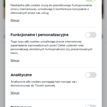
Niezbędne pliki cookies służą do prawidłowego funkcjonowania
strony internetowej i umożliwiają Ci komfortowe korzystanie z
oferowanych przez nas usług.
Pliki cookies odpowiadają na podejmowane przez Ciebie działania w
Więcej
celu m.in. dostosowania Twoich ustawień preferencji prywatności,
logowania czy wypełniania formularzy. Dzięki plikom cookies
strona, z której korzystasz, może działać bez zakłóceń.
Funkcjonalne i personalizacyjne
Domyślnie
FILTRUJ
Tego typu pliki cookies umożliwiają stronie internetowej
zapamiętanie wprowadzonych przez Ciebie ustawień oraz
personalizację określonych funkcjonalności czy prezentowanych
treści.
NOWOŚĆ
Dzięki tym plikom cookies możemy zapewnić Ci większy komfort
Więcej
korzystania z funkcjonalności naszej strony poprzez dopasowanie
jej do Twoich indywidualnych preferencji. Wyrażenie zgody na
funkcjonalne i personalizacyjne pliki cookies gwarantuje dostępność
większej ilości funkcji na stronie.
Analityczne
Analityczne pliki cookies pomagają nam rozwijać się i
dostosowywać do Twoich potrzeb.
Cookies analityczne pozwalają na uzyskanie informacji w zakresie
Więcej
wykorzystywania witryny internetowej, miejsca oraz częstotliwości,
z jaką odwiedzane są nasze serwisy www. Dane pozwalają nam na
ocenę naszych serwisów internetowych pod względem ich
popularności wśród użytkowników. Zgromadzone informacje są