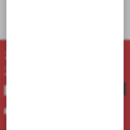
W koszyku:
0
szt.
Dodaj do schowka
Zapisz się do newslettera
Zapisz się do newslettera na naszym sklepie internetowym i
otrzymuj informacje o nowościach i promocjach.
ZAPISZ SIĘ
Wyrażam zgodę na otrzymywanie drogą elektroniczną na wskazany przeze
mnie adres e-mail informacji dotyczących usług świadczonych przez
Administratora. Zgoda może zostać cofnięta w każdym czasie.
Polityka
prywatności
*