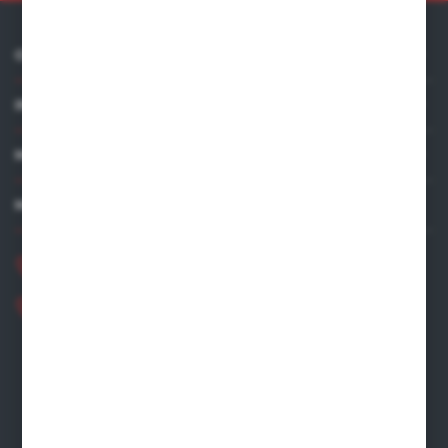
O NAS
INFORMACJE
MOJE KONTO
MASZ PYTANIE?
+48 881 534 831
+48 531 480 002
Zapraszamy pon.-pt. 8.00-16.00
zamowienia@wegro.pl
ul. Żwirowa 122
66-400 Gorzów Wlkp.