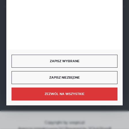
BEZPIECZNE PŁATNOŚCI
SZYBKA DOSTAWA
ZAPISZ WYBRANE
ZAPISZ NIEZBĘDNE
DOŁĄCZ DO NAS
ZEZWÓL NA WSZYSTKIE
Copyright by wegro.pl
Agencja interaktywna
[ti]
Powered by
2ClickShop®