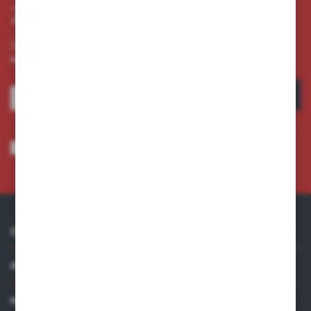
Zapisz się do newslettera
Zapisz się do newslettera na naszym sklepie internetowym i
otrzymuj informacje o nowościach i promocjach.
ZAPISZ SIĘ
Wyrażam zgodę na otrzymywanie drogą elektroniczną na wskazany przeze
mnie adres e-mail informacji dotyczących usług świadczonych przez
Administratora. Zgoda może zostać cofnięta w każdym czasie.
Polityka
prywatności
*
O NAS
INFORMACJE
MOJE KONTO