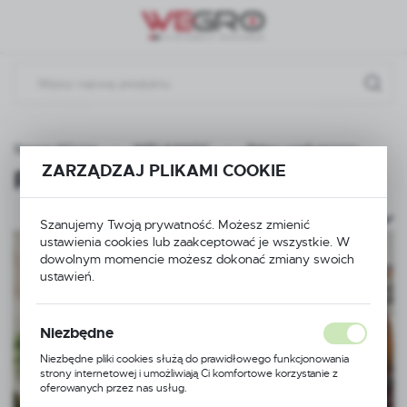
Przejdź do menu.
Przejdź do wyszukiwarki.
Przejdź do treści.
Strona główna
WIELKANOC
Palmy wielkanocne
ZARZĄDZAJ PLIKAMI COOKIE
Palmy wielkanocne
(2)
Szanujemy Twoją prywatność. Możesz zmienić
ustawienia cookies lub zaakceptować je wszystkie. W
dowolnym momencie możesz dokonać zmiany swoich
ustawień.
Niezbędne
Niezbędne pliki cookies służą do prawidłowego funkcjonowania
strony internetowej i umożliwiają Ci komfortowe korzystanie z
oferowanych przez nas usług.
Pliki cookies odpowiadają na podejmowane przez Ciebie działania w