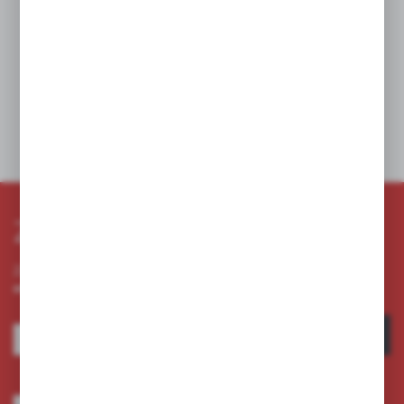
W koszyku:
0
szt
Dodaj do schowka
Zapisz się do newslettera
Zapisz się do newslettera na naszym sklepie internetowym i
otrzymuj informacje o nowościach i promocjach.
ZAPISZ SIĘ
Wyrażam zgodę na otrzymywanie drogą elektroniczną na wskazany przeze
mnie adres e-mail informacji dotyczących usług świadczonych przez