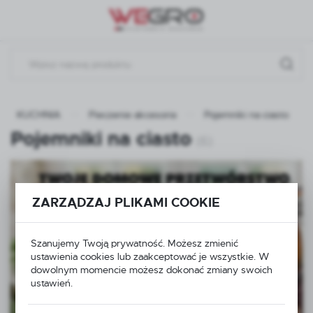
Przejdź do menu.
Przejdź do wyszukiwarki.
Przejdź do treści.
KUCHNIA
Pieczenie akcesoria
Pojemniki na ciasto
Pojemniki na ciasto
(6)
ZARZĄDZAJ PLIKAMI COOKIE
Szanujemy Twoją prywatność. Możesz zmienić
ustawienia cookies lub zaakceptować je wszystkie. W
dowolnym momencie możesz dokonać zmiany swoich
ustawień.