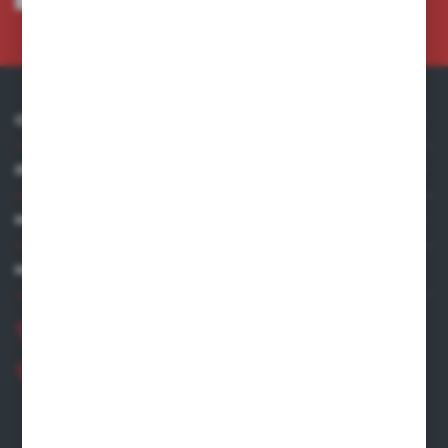
Administratora. Zgoda może zostać cofnięta w każdym czasie.
Polityka
prywatności
*
O NAS
INFORMACJE
MOJE KONTO
MASZ PYTANIE?
+48 881 534 831
+48 531 480 002
Zapraszamy pon.-pt. 8.00-16.00
zamowienia@wegro.pl