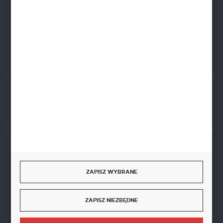
ul. Żwirowa 122
66-400 Gorzów Wlkp.
FORMULARZ KONTAKTOWY
Rozpocznij zwrot produktu:
ODSTĄP OD UMOWY TUTAJ
BEZPIECZNE PŁATNOŚCI
ZAPISZ WYBRANE
ZAPISZ NIEZBĘDNE
SZYBKA DOSTAWA