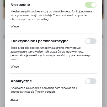
Niezbędne
Niezbędne pliki cookies służą do prawidłowego funkcjonowania
strony internetowej i umożliwiają Ci komfortowe korzystanie z
oferowanych przez nas usług.
Pliki cookies odpowiadają na podejmowane przez Ciebie działania w
Więcej
celu m.in. dostosowania Twoich ustawień preferencji prywatności,
logowania czy wypełniania formularzy. Dzięki plikom cookies
strona, z której korzystasz, może działać bez zakłóceń.
Domyślnie
FILTRUJ
Funkcjonalne i personalizacyjne
Tego typu pliki cookies umożliwiają stronie internetowej
zapamiętanie wprowadzonych przez Ciebie ustawień oraz
personalizację określonych funkcjonalności czy prezentowanych
treści.
Dzięki tym plikom cookies możemy zapewnić Ci większy komfort
Więcej
korzystania z funkcjonalności naszej strony poprzez dopasowanie
jej do Twoich indywidualnych preferencji. Wyrażenie zgody na
funkcjonalne i personalizacyjne pliki cookies gwarantuje dostępność
większej ilości funkcji na stronie.
Analityczne
Analityczne pliki cookies pomagają nam rozwijać się i
dostosowywać do Twoich potrzeb.
Cookies analityczne pozwalają na uzyskanie informacji w zakresie
Więcej
wykorzystywania witryny internetowej, miejsca oraz częstotliwości,
z jaką odwiedzane są nasze serwisy www. Dane pozwalają nam na