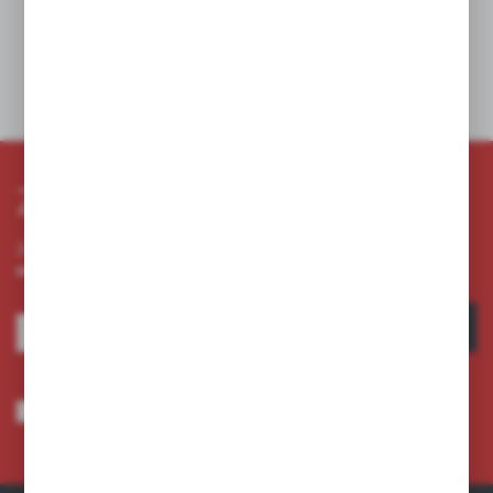
W koszyku:
0
szt.
Dodaj do schowka
Zapisz się do newslettera
Zapisz się do newslettera na naszym sklepie internetowym i
otrzymuj informacje o nowościach i promocjach.
ZAPISZ SIĘ
Wyrażam zgodę na otrzymywanie drogą elektroniczną na wskazany przeze
mnie adres e-mail informacji dotyczących usług świadczonych przez
Administratora. Zgoda może zostać cofnięta w każdym czasie.
Polityka
prywatności
*