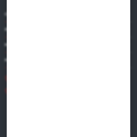
O NAS
INFORMACJE
MOJE KONTO
MASZ PYTANIE?
+48 881 534 831
+48 531 480 002
Zapraszamy pon.-pt. 8.00-16.00
zamowienia@wegro.pl
ul. Żwirowa 122
66-400 Gorzów Wlkp.