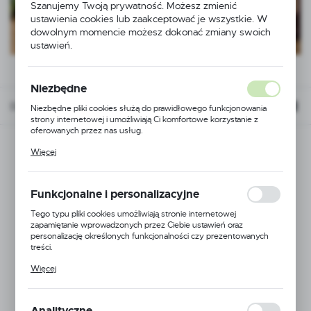
Szanujemy Twoją prywatność. Możesz zmienić
ustawienia cookies lub zaakceptować je wszystkie. W
dowolnym momencie możesz dokonać zmiany swoich
ustawień.
Niezbędne
Domyślnie
FILTRUJ
Niezbędne pliki cookies służą do prawidłowego funkcjonowania
strony internetowej i umożliwiają Ci komfortowe korzystanie z
oferowanych przez nas usług.
Pliki cookies odpowiadają na podejmowane przez Ciebie działania w
Więcej
celu m.in. dostosowania Twoich ustawień preferencji prywatności,
logowania czy wypełniania formularzy. Dzięki plikom cookies
strona, z której korzystasz, może działać bez zakłóceń.
Funkcjonalne i personalizacyjne
Tego typu pliki cookies umożliwiają stronie internetowej
zapamiętanie wprowadzonych przez Ciebie ustawień oraz
personalizację określonych funkcjonalności czy prezentowanych
treści.
Dzięki tym plikom cookies możemy zapewnić Ci większy komfort
Więcej
korzystania z funkcjonalności naszej strony poprzez dopasowanie
jej do Twoich indywidualnych preferencji. Wyrażenie zgody na
funkcjonalne i personalizacyjne pliki cookies gwarantuje dostępność
większej ilości funkcji na stronie.
Analityczne