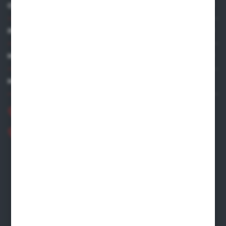
O NAS
INFORMACJE
MOJE KONTO
MASZ PYTANIE?
+48 881 534 831
+48 531 480 002
Zapraszamy pon.-pt. 8.00-16.00
zamowienia@wegro.pl
ul. Żwirowa 122
66-400 Gorzów Wlkp.
FORMULARZ KONTAKTOWY