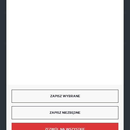
Rozpocznij zwrot produktu:
ODSTĄP OD UMOWY TUTAJ
BEZPIECZNE PŁATNOŚCI
SZYBKA DOSTAWA
ZAPISZ WYBRANE
ZAPISZ NIEZBĘDNE
DOŁĄCZ DO NAS
ZEZWÓL NA WSZYSTKIE