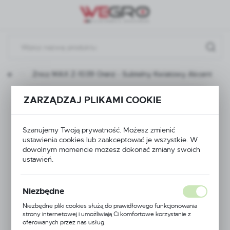
Przejdź do menu.
Przejdź do wyszukiwarki.
Przejdź do treści.
esne
Znicz MAX Z-1039 Oranż - Subtelny Kwiatowy Akcent
Znicz MAX Z-1039
ZARZĄDZAJ PLIKAMI COOKIE
Oranż - Subtelny
Szanujemy Twoją prywatność. Możesz zmienić
ustawienia cookies lub zaakceptować je wszystkie. W
Kwiatowy Akcent
dowolnym momencie możesz dokonać zmiany swoich
ustawień.
Niezbędne
Niezbędne pliki cookies służą do prawidłowego funkcjonowania
strony internetowej i umożliwiają Ci komfortowe korzystanie z
oferowanych przez nas usług.