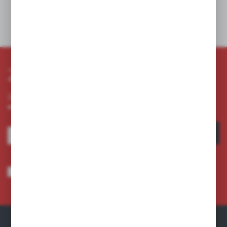
Dane techniczne
Zapisz się do newslettera
Zapisz się do newslettera na naszym sklepie internetowym i
otrzymuj informacje o nowościach i promocjach.
ZAPISZ SIĘ
Wyrażam zgodę na otrzymywanie drogą elektroniczną na wskazany przeze
mnie adres e-mail informacji dotyczących usług świadczonych przez
Administratora. Zgoda może zostać cofnięta w każdym czasie.
Polityka
prywatności
*