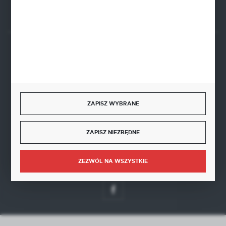
Rozpocznij zwrot produktu:
ODSTĄP OD UMOWY TUTAJ
BEZPIECZNE PŁATNOŚCI
ZAPISZ WYBRANE
SZYBKA DOSTAWA
ZAPISZ NIEZBĘDNE
ZEZWÓL NA WSZYSTKIE
DOŁĄCZ DO NAS