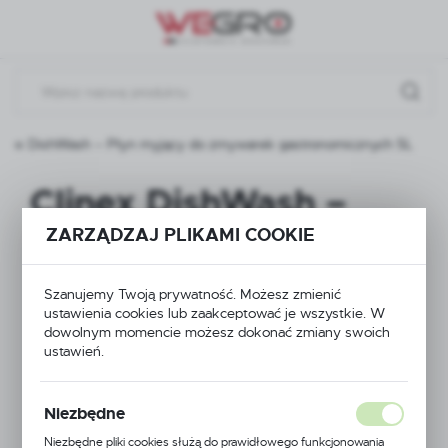
Przejdź do menu.
Przejdź do wyszukiwarki.
Przejdź do treści.
inex DishWash – Płyn myjący do zmywarek gastronomicznych 5L
Clinex DishWash –
Płyn myjący do
ZARZĄDZAJ PLIKAMI COOKIE
zmywarek
Szanujemy Twoją prywatność. Możesz zmienić
ustawienia cookies lub zaakceptować je wszystkie. W
gastronomicznych 5L
dowolnym momencie możesz dokonać zmiany swoich
ustawień.
Niezbędne
Niezbędne pliki cookies służą do prawidłowego funkcjonowania