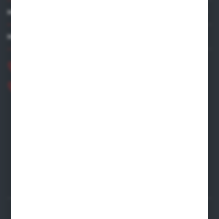
MOJE KONTO
MASZ PYTANIE?
+48 881 534 831
+48 531 480 002
Zapraszamy pon.-pt. 8.00-16.00
zamowienia@wegro.pl
ul. Żwirowa 122
66-400 Gorzów Wlkp.
FORMULARZ KONTAKTOWY