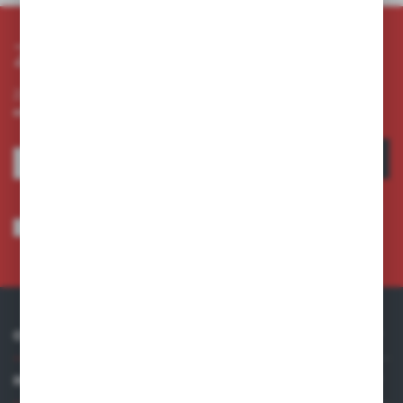
Zapisz się do newslettera
Zapisz się do newslettera na naszym sklepie internetowym i
otrzymuj informacje o nowościach i promocjach.
ZAPISZ SIĘ
Wyrażam zgodę na otrzymywanie drogą elektroniczną na wskazany przeze
mnie adres e-mail informacji dotyczących usług świadczonych przez
Administratora. Zgoda może zostać cofnięta w każdym czasie.
Polityka
prywatności
*
O NAS
INFORMACJE