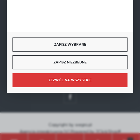
BEZPIECZNE PŁATNOŚCI
ZAPISZ WYBRANE
SZYBKA DOSTAWA
ZAPISZ NIEZBĘDNE
ZEZWÓL NA WSZYSTKIE
DOŁĄCZ DO NAS
Copyright by wegro.pl
Agencja interaktywna
[ti]
Powered by
2ClickShop®
0