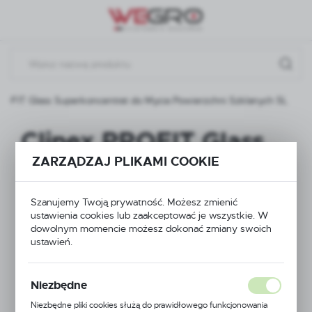
Przejdź do menu.
Przejdź do wyszukiwarki.
Przejdź do treści.
ROFIT Glass Superkoncentrat do Mycia Powierzchni Szklanych 5L
Clinex PROFIT Glass
ZARZĄDZAJ PLIKAMI COOKIE
Superkoncentrat do
Mycia Powierzchni
Szanujemy Twoją prywatność. Możesz zmienić
ustawienia cookies lub zaakceptować je wszystkie. W
Szklanych 5L
dowolnym momencie możesz dokonać zmiany swoich
ustawień.
Niezbędne
Niezbędne pliki cookies służą do prawidłowego funkcjonowania