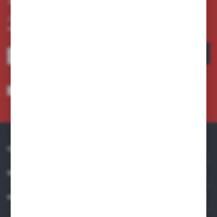
Zapisz się do newslettera na naszym sklepie internetowym i
otrzymuj informacje o nowościach i promocjach.
ZAPISZ SIĘ
Wyrażam zgodę na otrzymywanie drogą elektroniczną na wskazany przeze
mnie adres e-mail informacji dotyczących usług świadczonych przez
Administratora. Zgoda może zostać cofnięta w każdym czasie.
Polityka
prywatności
*
O NAS
INFORMACJE
MOJE KONTO