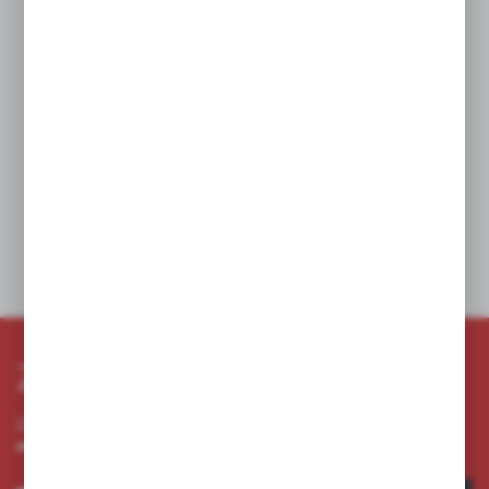
Szczegóły produktu:
Kolorystyka: Czerwony x4, Biały x2, Żółty x1, Zielony x1,
Pomarańczowy x1, Fioletowy x1, Niebieski x1, Multikolor x1.
Zastosowanie:
Wkłady elektryczne Cortina są doskonałą opcją zarówno do
zniczy, jak i do latarenek oraz różnego rodzaju dekoracji. Idealne
do użytku zarówno w domu, jak i na zewnątrz, zapewniają nie
tylko estetyczny wygląd, ale i długotrwałe oświetlenie bez ryzyka
związanego z tradycyjnymi świecami.
Dane techniczne
Zapisz się do newslettera
Zapisz się do newslettera na naszym sklepie internetowym i
otrzymuj informacje o nowościach i promocjach.