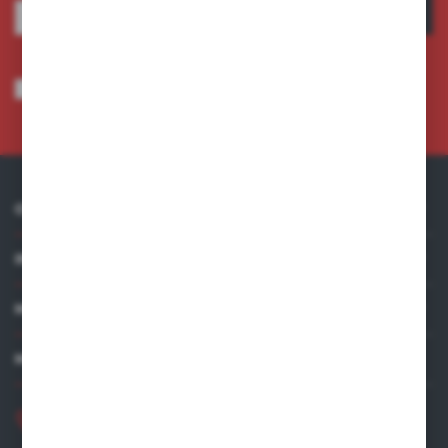
ZAPISZ SIĘ
Wyrażam zgodę na otrzymywanie drogą elektroniczną na wskazany przeze
mnie adres e-mail informacji dotyczących usług świadczonych przez
Administratora. Zgoda może zostać cofnięta w każdym czasie.
Polityka
prywatności
*
O NAS
INFORMACJE
MOJE KONTO
MASZ PYTANIE?
+48 881 534 831