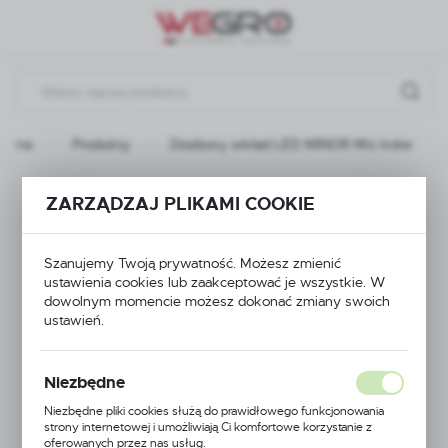
Przejdź do menu.
Przejdź do wyszukiwarki.
Przejdź do treści.
łówna
Produkty
Diodowy wkład LED MINOR Mix kolor
Diodowy wkład LED
ZARZĄDZAJ PLIKAMI COOKIE
MINOR Mix kolor
Szanujemy Twoją prywatność. Możesz zmienić
ustawienia cookies lub zaakceptować je wszystkie. W
dowolnym momencie możesz dokonać zmiany swoich
ustawień.
Niezbędne
Niezbędne pliki cookies służą do prawidłowego funkcjonowania
strony internetowej i umożliwiają Ci komfortowe korzystanie z
oferowanych przez nas usług.