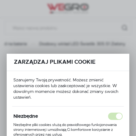
Przejdź do menu.
Przejdź do wyszukiwarki.
Przejdź do treści.
led na baterie
Diodowy wkład LED Świetlik 305 S1 Zielony
Diodowy wkład LED
ZARZĄDZAJ PLIKAMI COOKIE
Świetlik 305 S1
Szanujemy Twoją prywatność. Możesz zmienić
Zielony
ustawienia cookies lub zaakceptować je wszystkie. W
dowolnym momencie możesz dokonać zmiany swoich
ustawień.
Niezbędne
Niezbędne pliki cookies służą do prawidłowego funkcjonowania
strony internetowej i umożliwiają Ci komfortowe korzystanie z
oferowanych przez nas usług.