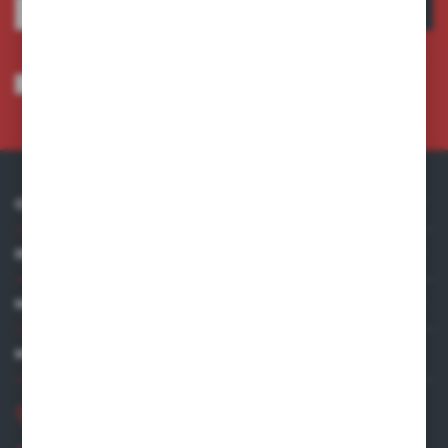
ZAPISZ SIĘ
Wyrażam zgodę na otrzymywanie drogą elektroniczną na wskazany przeze
mnie adres e-mail informacji dotyczących usług świadczonych przez
Administratora. Zgoda może zostać cofnięta w każdym czasie.
Polityka
prywatności
*
O NAS
INFORMACJE
MOJE KONTO
MASZ PYTANIE?
+48 881 534 831