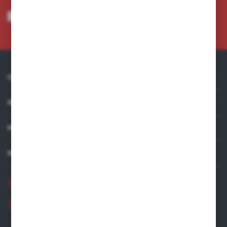
Wyrażam zgodę na otrzymywanie drogą elektroniczną na wskazany przeze
mnie adres e-mail informacji dotyczących usług świadczonych przez
Administratora. Zgoda może zostać cofnięta w każdym czasie.
Polityka
prywatności
*
O NAS
INFORMACJE
MOJE KONTO
MASZ PYTANIE?
+48 881 534 831
+48 531 480 002
Zapraszamy pon.-pt. 8.00-16.00