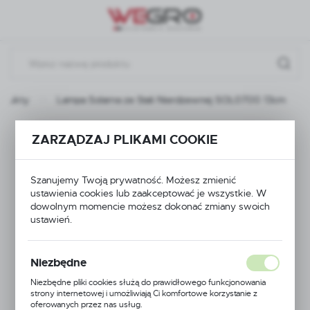
Przejdź do menu.
Przejdź do wyszukiwarki.
Przejdź do treści.
odukty
Lampa Solarna ze Stali Nierdzewnej SOL0700 13cm
Lampa Solarna ze
ZARZĄDZAJ PLIKAMI COOKIE
Stali Nierdzewnej
Szanujemy Twoją prywatność. Możesz zmienić
SOL0700 13cm
ustawienia cookies lub zaakceptować je wszystkie. W
dowolnym momencie możesz dokonać zmiany swoich
ustawień.
Niezbędne
Niezbędne pliki cookies służą do prawidłowego funkcjonowania
strony internetowej i umożliwiają Ci komfortowe korzystanie z
oferowanych przez nas usług.