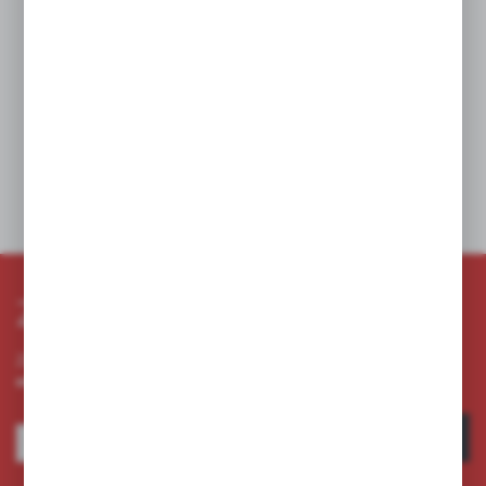
Lampa SOL0700 jest wyposażona w przycisk ładowania
i zapewnia łatwą instalację. Jej odporność na warunki
atmosferyczne (IP44) gwarantuje trwałość i niezawodność przez
cały rok. Lampa jest częścią linii produktów Garden Line, co czyni
ją doskonałym wyborem do każdej aranżacji ogrodowej.
Dane techniczne
Zapisz się do newslettera
Zapisz się do newslettera na naszym sklepie internetowym i
otrzymuj informacje o nowościach i promocjach.
ZAPISZ SIĘ