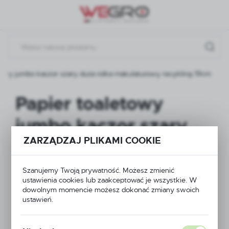
Przejdź do menu.
Przejdź do wyszukiwarki.
Przejdź do treści.
towy jumbo kaczor szary duża rolka makulaturowy recykling 19cm
Papier toaletowy
jumbo kaczor szary
ZARZĄDZAJ PLIKAMI COOKIE
duża rolka
makulaturowy
Szanujemy Twoją prywatność. Możesz zmienić
ustawienia cookies lub zaakceptować je wszystkie. W
recykling 19cm
dowolnym momencie możesz dokonać zmiany swoich
ustawień.
NOWOŚĆ