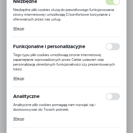
Niezbędne
Niezbędne pliki cookies służą do prawidłowego funkcjonowania
strony internetowej i umożliwiają Ci komfortowe korzystanie z
oferowanych przez nas usług.
Pliki cookies odpowiadają na podejmowane przez Ciebie działania w
Więcej
celu m.in. dostosowania Twoich ustawień preferencji prywatności,
logowania czy wypełniania formularzy. Dzięki plikom cookies
strona, z której korzystasz, może działać bez zakłóceń.
Funkcjonalne i personalizacyjne
Tego typu pliki cookies umożliwiają stronie internetowej
zapamiętanie wprowadzonych przez Ciebie ustawień oraz
personalizację określonych funkcjonalności czy prezentowanych
treści.
Dzięki tym plikom cookies możemy zapewnić Ci większy komfort
Więcej
korzystania z funkcjonalności naszej strony poprzez dopasowanie
jej do Twoich indywidualnych preferencji. Wyrażenie zgody na
funkcjonalne i personalizacyjne pliki cookies gwarantuje dostępność
większej ilości funkcji na stronie.
Analityczne
Analityczne pliki cookies pomagają nam rozwijać się i
dostosowywać do Twoich potrzeb.
Cookies analityczne pozwalają na uzyskanie informacji w zakresie
Więcej
wykorzystywania witryny internetowej, miejsca oraz częstotliwości,
PANEL B2B
z jaką odwiedzane są nasze serwisy www. Dane pozwalają nam na
ocenę naszych serwisów internetowych pod względem ich