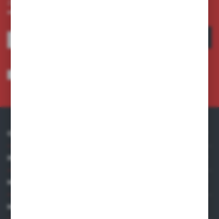
Zapisz się do newslettera na naszym sklepie internetowym i
otrzymuj informacje o nowościach i promocjach.
ZAPISZ SIĘ
Wyrażam zgodę na otrzymywanie drogą elektroniczną na wskazany przeze
mnie adres e-mail informacji dotyczących usług świadczonych przez
Administratora. Zgoda może zostać cofnięta w każdym czasie.
Polityka
prywatności
*
O NAS
INFORMACJE
MOJE KONTO
MASZ PYTANIE?