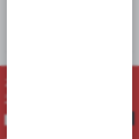
-Plastikowych
-Metalowych
Dane techniczne
Pliki do pobrania
Zapisz się do newslettera
Zapisz się do newslettera na naszym sklepie internetowym i
otrzymuj informacje o nowościach i promocjach.
ZAPISZ SIĘ
Wyrażam zgodę na otrzymywanie drogą elektroniczną na wskazany przeze