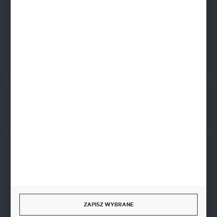
ul. Żwirowa 122
66-400 Gorzów Wlkp.
FORMULARZ KONTAKTOWY
Rozpocznij zwrot produktu:
ODSTĄP OD UMOWY TUTAJ
BEZPIECZNE PŁATNOŚCI
SZYBKA DOSTAWA
ZAPISZ WYBRANE