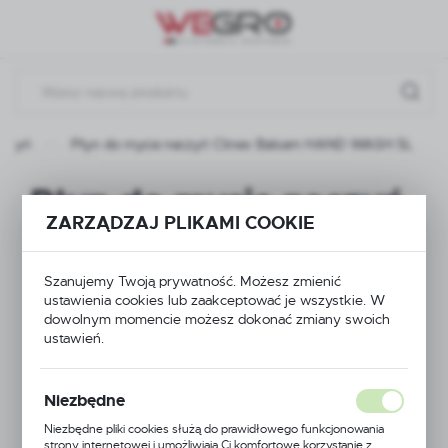
Przejdź do menu.
Przejdź do wyszukiwarki.
Przejdź do treści.
aczyń
Płyn do mycia naczyń Clinex Balsam HAND WASH 5L
Płyn do mycia naczyń
ZARZĄDZAJ PLIKAMI COOKIE
Clinex Balsam HAND
WASH 5L
Szanujemy Twoją prywatność. Możesz zmienić
ustawienia cookies lub zaakceptować je wszystkie. W
dowolnym momencie możesz dokonać zmiany swoich
ustawień.
Niezbędne
Niezbędne pliki cookies służą do prawidłowego funkcjonowania
strony internetowej i umożliwiają Ci komfortowe korzystanie z