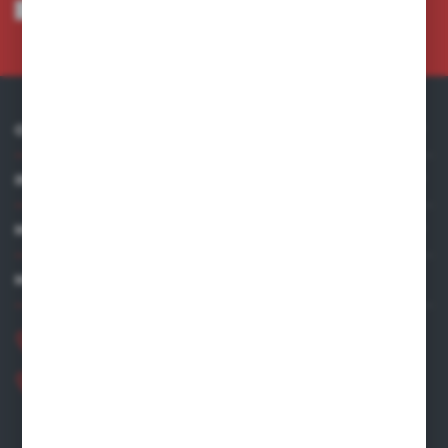
mnie adres e-mail informacji dotyczących usług świadczonych przez
Administratora. Zgoda może zostać cofnięta w każdym czasie.
Polityka
prywatności
*
O NAS
INFORMACJE
MOJE KONTO
MASZ PYTANIE?
+48 881 534 831
+48 531 480 002
Zapraszamy pon.-pt. 8.00-16.00
zamowienia@wegro.pl