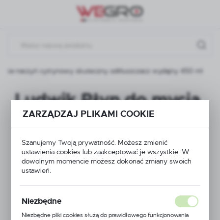
Przejdź do menu.
Przejdź do wyszukiwarki.
Przejdź do treści.
ycia naczyń cytrynowy skuteczny odtłuszczacz wydajny 450 ml
Ludwik Płyn do mycia
ZARZĄDZAJ PLIKAMI COOKIE
naczyń cytrynowy
skuteczny
Szanujemy Twoją prywatność. Możesz zmienić
ustawienia cookies lub zaakceptować je wszystkie. W
odtłuszczacz wydajny
dowolnym momencie możesz dokonać zmiany swoich
ustawień.
450 ml
Niezbędne
Niezbędne pliki cookies służą do prawidłowego funkcjonowania
NOWOŚĆ