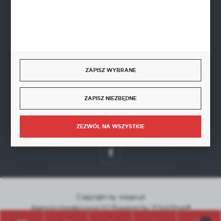
BEZPIECZNE PŁATNOŚCI
ZAPISZ WYBRANE
SZYBKA DOSTAWA
ZAPISZ NIEZBĘDNE
ZEZWÓL NA WSZYSTKIE
DOŁĄCZ DO NAS
Copyright by wegro.pl
Agencja interaktywna
[ti]
Powered by
2ClickShop®
0