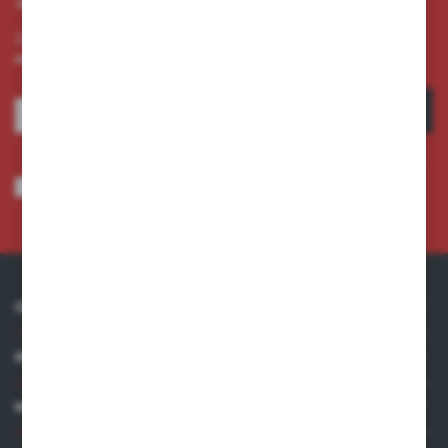
Zapisz się do newslettera na naszym sklepie internetowym i
otrzymuj informacje o nowościach i promocjach.
ZAPISZ SIĘ
Wyrażam zgodę na otrzymywanie drogą elektroniczną na wskazany przeze
mnie adres e-mail informacji dotyczących usług świadczonych przez
Administratora. Zgoda może zostać cofnięta w każdym czasie.
Polityka
prywatności
*
O NAS
INFORMACJE
MOJE KONTO