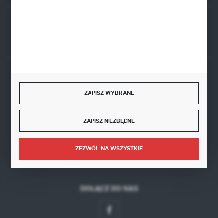
Rozpocznij zwrot produktu:
ODSTĄP OD UMOWY TUTAJ
BEZPIECZNE PŁATNOŚCI
ZAPISZ WYBRANE
ZAPISZ NIEZBĘDNE
SZYBKA DOSTAWA
ZEZWÓL NA WSZYSTKIE
DOŁĄCZ DO NAS