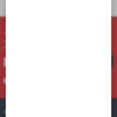
Dane techniczne
Zapisz się do newslettera
Zapisz się do newslettera na naszym sklepie internetowym i
otrzymuj informacje o nowościach i promocjach.
ZAPISZ SIĘ
Wyrażam zgodę na otrzymywanie drogą elektroniczną na wskazany przeze
mnie adres e-mail informacji dotyczących usług świadczonych przez
Administratora. Zgoda może zostać cofnięta w każdym czasie.
Polityka
prywatności
*
O NAS