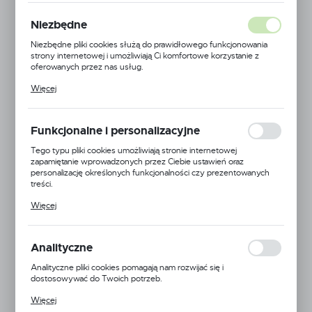
Niezbędne
Niezbędne pliki cookies służą do prawidłowego funkcjonowania
strony internetowej i umożliwiają Ci komfortowe korzystanie z
oferowanych przez nas usług.
Pliki cookies odpowiadają na podejmowane przez Ciebie działania w
Więcej
celu m.in. dostosowania Twoich ustawień preferencji prywatności,
logowania czy wypełniania formularzy. Dzięki plikom cookies
strona, z której korzystasz, może działać bez zakłóceń.
Funkcjonalne i personalizacyjne
Tego typu pliki cookies umożliwiają stronie internetowej
zapamiętanie wprowadzonych przez Ciebie ustawień oraz
personalizację określonych funkcjonalności czy prezentowanych
treści.
Dzięki tym plikom cookies możemy zapewnić Ci większy komfort
Więcej
korzystania z funkcjonalności naszej strony poprzez dopasowanie
jej do Twoich indywidualnych preferencji. Wyrażenie zgody na
funkcjonalne i personalizacyjne pliki cookies gwarantuje dostępność
większej ilości funkcji na stronie.
Analityczne
Analityczne pliki cookies pomagają nam rozwijać się i
dostosowywać do Twoich potrzeb.
Cookies analityczne pozwalają na uzyskanie informacji w zakresie
Więcej
wykorzystywania witryny internetowej, miejsca oraz częstotliwości,