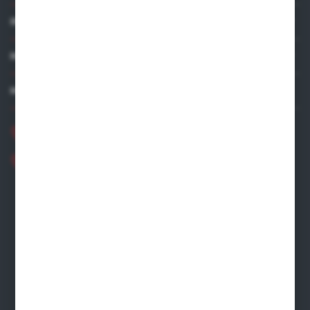
INFORMACJE
MOJE KONTO
MASZ PYTANIE?
+48 881 534 831
+48 531 480 002
Zapraszamy pon.-pt. 8.00-16.00
zamowienia@wegro.pl
ul. Żwirowa 122
66-400 Gorzów Wlkp.
FORMULARZ KONTAKTOWY