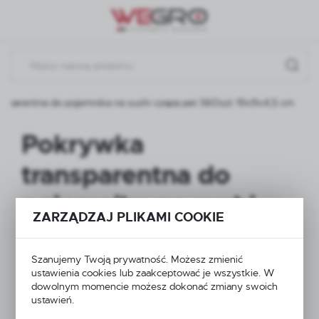
Przejdź do menu.
Przejdź do wyszukiwarki.
Przejdź do treści.
nsparentna do pojemnika na sushi czapa pet 560szt 19x9x4,5 cm
Pokrywka
transparentna do
pojemnika na sushi
ZARZĄDZAJ PLIKAMI COOKIE
czapa pet 560szt
19x9x4,5 cm
Szanujemy Twoją prywatność. Możesz zmienić
ustawienia cookies lub zaakceptować je wszystkie. W
dowolnym momencie możesz dokonać zmiany swoich
ustawień.
NOWOŚĆ