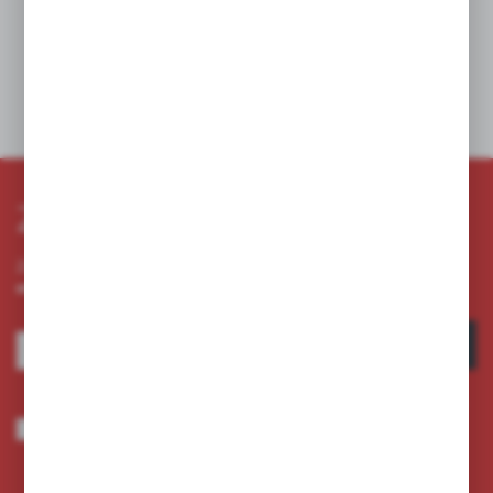
Dane techniczne
Zapisz się do newslettera
Zapisz się do newslettera na naszym sklepie internetowym i
otrzymuj informacje o nowościach i promocjach.
ZAPISZ SIĘ
Wyrażam zgodę na otrzymywanie drogą elektroniczną na wskazany przeze
mnie adres e-mail informacji dotyczących usług świadczonych przez
Administratora. Zgoda może zostać cofnięta w każdym czasie.
Polityka
prywatności
*