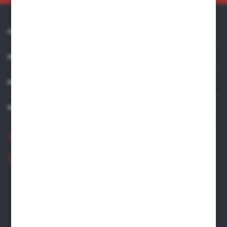
O NAS
INFORMACJE
MOJE KONTO
MASZ PYTANIE?
+48 881 534 831
+48 531 480 002
Zapraszamy pon.-pt. 8.00-16.00
zamowienia@wegro.pl
ul. Żwirowa 122
66-400 Gorzów Wlkp.