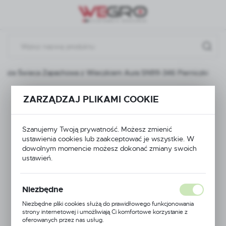
Przejdź do menu.
Przejdź do wyszukiwarki.
Przejdź do treści.
Duża Świeca Zapachowa z Wieczkiem Aura SN99-346 Pierniczki
Duża Świeca
ZARZĄDZAJ PLIKAMI COOKIE
Zapachowa z
Szanujemy Twoją prywatność. Możesz zmienić
ustawienia cookies lub zaakceptować je wszystkie. W
Wieczkiem Aura
dowolnym momencie możesz dokonać zmiany swoich
ustawień.
SN99-346 Pierniczki
Niezbędne
Niezbędne pliki cookies służą do prawidłowego funkcjonowania
strony internetowej i umożliwiają Ci komfortowe korzystanie z
oferowanych przez nas usług.