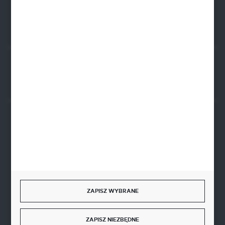
FORMULARZ KONTAKTOWY
Rozpocznij zwrot produktu:
ODSTĄP OD UMOWY TUTAJ
BEZPIECZNE PŁATNOŚCI
SZYBKA DOSTAWA
ZAPISZ WYBRANE
ZAPISZ NIEZBĘDNE