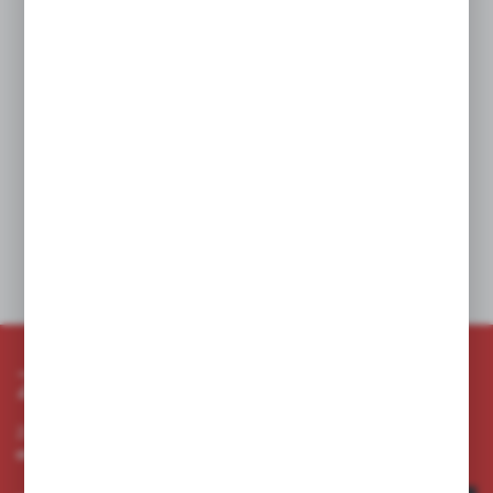
Szklany rdzeń w środku lampionu gwarantuje bezpieczne
użytkowanie, izolując elementy plastikowe od źródła ciepła, co
zwiększa trwałość i bezpieczeństwo użytkowania.
Przystosowanie do różnych wkładów: Lampion jest
przystosowany do użytku różnych typów wkładów, w tym:
parafinowych
olejowych
na baterie
solarnych
Dane techniczne
Zapisz się do newslettera
Zapisz się do newslettera na naszym sklepie internetowym i
otrzymuj informacje o nowościach i promocjach.