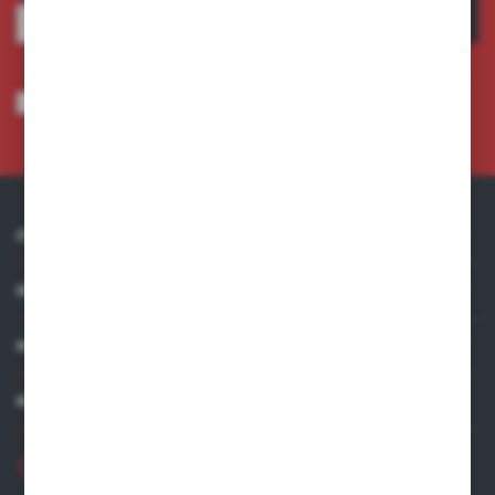
ZAPISZ SIĘ
Wyrażam zgodę na otrzymywanie drogą elektroniczną na wskazany przeze
mnie adres e-mail informacji dotyczących usług świadczonych przez
Administratora. Zgoda może zostać cofnięta w każdym czasie.
Polityka
prywatności
*
O NAS
INFORMACJE
MOJE KONTO
MASZ PYTANIE?
+48 881 534 831