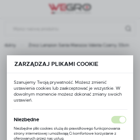
Przejdź do menu.
Przejdź do wyszukiwarki.
Przejdź do treści.
Produkty
Znicz Lampion Santa Marozza Valetta Czarny 33cm
Znicz Lampion Santa
ZARZĄDZAJ PLIKAMI COOKIE
Marozza Valetta
Szanujemy Twoją prywatność. Możesz zmienić
Czarny 33cm
ustawienia cookies lub zaakceptować je wszystkie. W
dowolnym momencie możesz dokonać zmiany swoich
ustawień.
Niezbędne
Niezbędne pliki cookies służą do prawidłowego funkcjonowania
strony internetowej i umożliwiają Ci komfortowe korzystanie z
oferowanych przez nas usług.