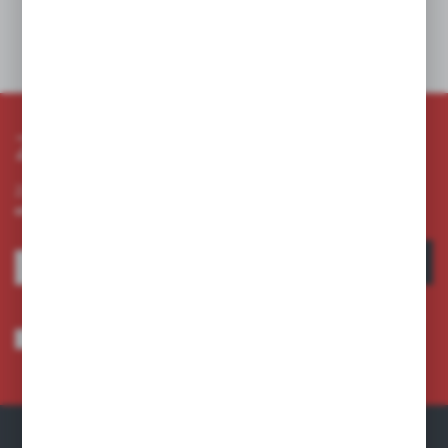
Dane techniczne
Zapisz się do newslettera
Zapisz się do newslettera na naszym sklepie internetowym i
otrzymuj informacje o nowościach i promocjach.
ZAPISZ SIĘ
Wyrażam zgodę na otrzymywanie drogą elektroniczną na wskazany przeze
mnie adres e-mail informacji dotyczących usług świadczonych przez
Administratora. Zgoda może zostać cofnięta w każdym czasie.
Polityka
prywatności
*