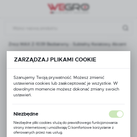
Przejdź do menu.
Przejdź do wyszukiwarki.
Przejdź do treści.
Znicz MAX Z-1039 Bezbarwny - Subtelny Kwiatowy Akcent
Znicz MAX Z-1039
ZARZĄDZAJ PLIKAMI COOKIE
Bezbarwny - Subtelny
Szanujemy Twoją prywatność. Możesz zmienić
ustawienia cookies lub zaakceptować je wszystkie. W
Kwiatowy Akcent
dowolnym momencie możesz dokonać zmiany swoich
ustawień.
Niezbędne
Niezbędne pliki cookies służą do prawidłowego funkcjonowania
strony internetowej i umożliwiają Ci komfortowe korzystanie z
oferowanych przez nas usług.