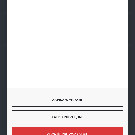
Rozpocznij zwrot produktu:
ODSTĄP OD UMOWY TUTAJ
BEZPIECZNE PŁATNOŚCI
SZYBKA DOSTAWA
ZAPISZ WYBRANE
ZAPISZ NIEZBĘDNE
DOŁĄCZ DO NAS
ZEZWÓL NA WSZYSTKIE