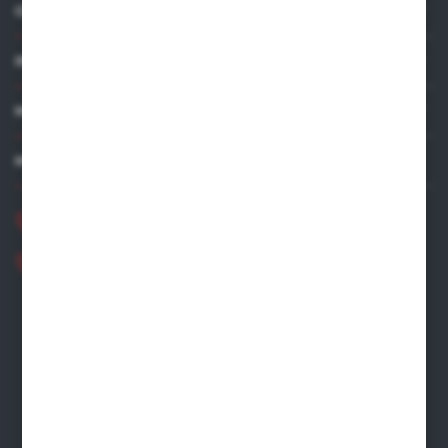
O NAS
INFORMACJE
MOJE KONTO
MASZ PYTANIE?
+48 881 534 831
+48 531 480 002
Zapraszamy pon.-pt. 8.00-16.00
zamowienia@wegro.pl
ul. Żwirowa 122
66-400 Gorzów Wlkp.
FORMULARZ KONTAKTOWY