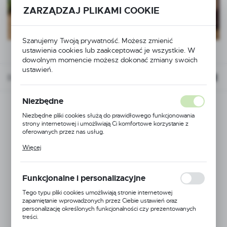
ZARZĄDZAJ PLIKAMI COOKIE
Szanujemy Twoją prywatność. Możesz zmienić
ustawienia cookies lub zaakceptować je wszystkie. W
dowolnym momencie możesz dokonać zmiany swoich
ustawień.
Domyślnie
FILTRUJ
Niezbędne
Niezbędne pliki cookies służą do prawidłowego funkcjonowania
strony internetowej i umożliwiają Ci komfortowe korzystanie z
oferowanych przez nas usług.
Pliki cookies odpowiadają na podejmowane przez Ciebie działania w
Więcej
celu m.in. dostosowania Twoich ustawień preferencji prywatności,
logowania czy wypełniania formularzy. Dzięki plikom cookies
strona, z której korzystasz, może działać bez zakłóceń.
Funkcjonalne i personalizacyjne
Tego typu pliki cookies umożliwiają stronie internetowej
zapamiętanie wprowadzonych przez Ciebie ustawień oraz
personalizację określonych funkcjonalności czy prezentowanych
treści.