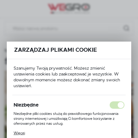
Przejdź do menu.
Przejdź do wyszukiwarki.
Przejdź do treści.
ZARZĄDZAJ PLIKAMI COOKIE
EMIA DOMOWA
Czystość w domu
Środki odkażające
Środki odkażające
(1)
Szanujemy Twoją prywatność. Możesz zmienić
ustawienia cookies lub zaakceptować je wszystkie. W
dowolnym momencie możesz dokonać zmiany swoich
ustawień.
Niezbędne
Niezbędne pliki cookies służą do prawidłowego funkcjonowania
strony internetowej i umożliwiają Ci komfortowe korzystanie z
oferowanych przez nas usług.
Pliki cookies odpowiadają na podejmowane przez Ciebie działania w
Więcej
celu m.in. dostosowania Twoich ustawień preferencji prywatności,