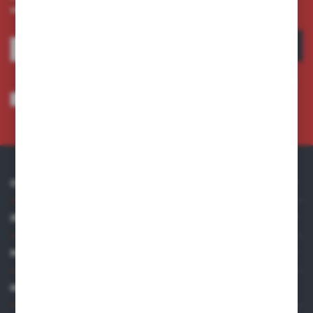
otrzymuj informacje o nowościach i promocjach.
ZAPISZ SIĘ
Wyrażam zgodę na otrzymywanie drogą elektroniczną na wskazany przeze
mnie adres e-mail informacji dotyczących usług świadczonych przez
Administratora. Zgoda może zostać cofnięta w każdym czasie.
Polityka
prywatności
*
O NAS
INFORMACJE
MOJE KONTO
MASZ PYTANIE?