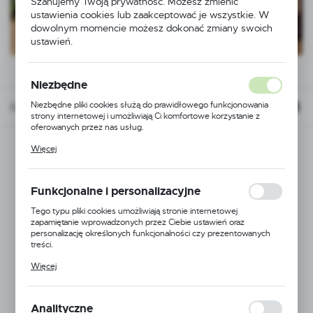
Szanujemy Twoją prywatność. Możesz zmienić
ustawienia cookies lub zaakceptować je wszystkie. W
dowolnym momencie możesz dokonać zmiany swoich
ustawień.
Niezbędne
Niezbędne pliki cookies służą do prawidłowego funkcjonowania
Domyślnie
FILTRUJ
strony internetowej i umożliwiają Ci komfortowe korzystanie z
oferowanych przez nas usług.
Pliki cookies odpowiadają na podejmowane przez Ciebie działania w
Więcej
celu m.in. dostosowania Twoich ustawień preferencji prywatności,
logowania czy wypełniania formularzy. Dzięki plikom cookies
strona, z której korzystasz, może działać bez zakłóceń.
Funkcjonalne i personalizacyjne
Tego typu pliki cookies umożliwiają stronie internetowej
zapamiętanie wprowadzonych przez Ciebie ustawień oraz
personalizację określonych funkcjonalności czy prezentowanych
treści.
Dzięki tym plikom cookies możemy zapewnić Ci większy komfort
Więcej
korzystania z funkcjonalności naszej strony poprzez dopasowanie
jej do Twoich indywidualnych preferencji. Wyrażenie zgody na
funkcjonalne i personalizacyjne pliki cookies gwarantuje dostępność
większej ilości funkcji na stronie.
Analityczne