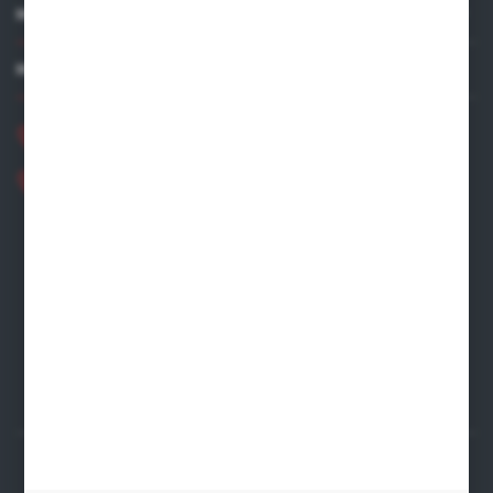
MOJE KONTO
MASZ PYTANIE?
+48 881 534 831
+48 531 480 002
Zapraszamy pon.-pt. 8.00-16.00
zamowienia@wegro.pl
ul. Żwirowa 122
66-400 Gorzów Wlkp.
FORMULARZ KONTAKTOWY
Rozpocznij zwrot produktu:
ODSTĄP OD UMOWY TUTAJ