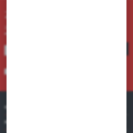
Zapisz się do newslettera
Zapisz się do newslettera na naszym sklepie internetowym i
otrzymuj informacje o nowościach i promocjach.
ZAPISZ SIĘ
Wyrażam zgodę na otrzymywanie drogą elektroniczną na wskazany przeze
mnie adres e-mail informacji dotyczących usług świadczonych przez
Administratora. Zgoda może zostać cofnięta w każdym czasie.
Polityka
prywatności
*
O NAS
INFORMACJE