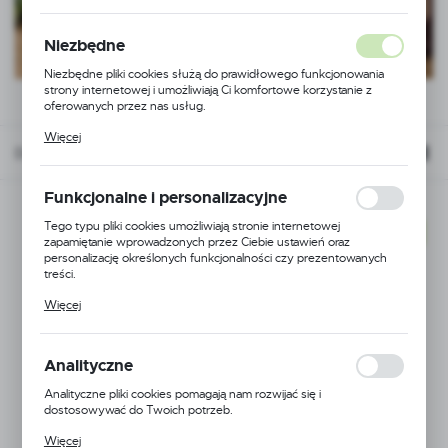
Niezbędne
Niezbędne pliki cookies służą do prawidłowego funkcjonowania
strony internetowej i umożliwiają Ci komfortowe korzystanie z
oferowanych przez nas usług.
Pliki cookies odpowiadają na podejmowane przez Ciebie działania w
Więcej
celu m.in. dostosowania Twoich ustawień preferencji prywatności,
Domyślnie
FILTRUJ
logowania czy wypełniania formularzy. Dzięki plikom cookies
strona, z której korzystasz, może działać bez zakłóceń.
Funkcjonalne i personalizacyjne
Tego typu pliki cookies umożliwiają stronie internetowej
NOWOŚĆ
zapamiętanie wprowadzonych przez Ciebie ustawień oraz
personalizację określonych funkcjonalności czy prezentowanych
treści.
Dzięki tym plikom cookies możemy zapewnić Ci większy komfort
Więcej
korzystania z funkcjonalności naszej strony poprzez dopasowanie
jej do Twoich indywidualnych preferencji. Wyrażenie zgody na
funkcjonalne i personalizacyjne pliki cookies gwarantuje dostępność
większej ilości funkcji na stronie.
Analityczne
Analityczne pliki cookies pomagają nam rozwijać się i
dostosowywać do Twoich potrzeb.
Cookies analityczne pozwalają na uzyskanie informacji w zakresie
Więcej
wykorzystywania witryny internetowej, miejsca oraz częstotliwości,