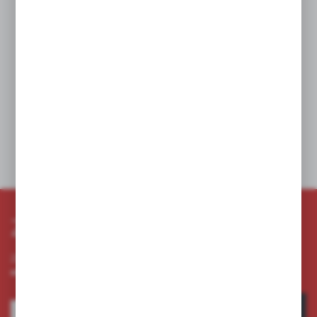
Rabat:
Twoja cena:
2,47 zł
WIĘCEJ
Dodaj do schowka
Zapisz się do newslettera
Zapisz się do newslettera na naszym sklepie internetowym i
otrzymuj informacje o nowościach i promocjach.
ZAPISZ SIĘ