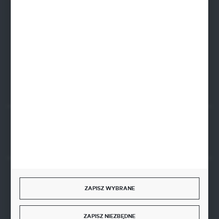
Zapraszamy pon.-pt. 8.00-16.00
zamowienia@wegro.pl
ul. Żwirowa 122
66-400 Gorzów Wlkp.
FORMULARZ KONTAKTOWY
Rozpocznij zwrot produktu:
ODSTĄP OD UMOWY TUTAJ
BEZPIECZNE PŁATNOŚCI
ZAPISZ WYBRANE
ZAPISZ NIEZBĘDNE