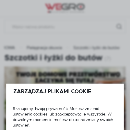
Przejdź do menu.
Przejdź do wyszukiwarki.
Przejdź do treści.
DOMOWA
Pielęgnacja obuwia
Szczotki i łyżki do butów
Szczotki i łyżki do butów
(7)
ZARZĄDZAJ PLIKAMI COOKIE
Szanujemy Twoją prywatność. Możesz zmienić
ustawienia cookies lub zaakceptować je wszystkie. W
dowolnym momencie możesz dokonać zmiany swoich
ustawień.