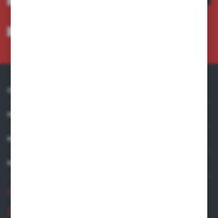
Wyrażam zgodę na otrzymywanie drogą elektroniczną na wskazany przeze
mnie adres e-mail informacji dotyczących usług świadczonych przez
Administratora. Zgoda może zostać cofnięta w każdym czasie.
Polityka
prywatności
*
O NAS
INFORMACJE
MOJE KONTO
MASZ PYTANIE?
+48 881 534 831
+48 531 480 002