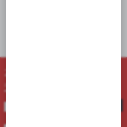
W koszyku:
0
szt
Dodaj do schowka
Zapisz się do newslettera
Zapisz się do newslettera na naszym sklepie internetowym i
otrzymuj informacje o nowościach i promocjach.
ZAPISZ SIĘ
Wyrażam zgodę na otrzymywanie drogą elektroniczną na wskazany przeze
mnie adres e-mail informacji dotyczących usług świadczonych przez