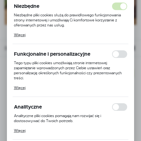
Niezbędne
Niezbędne pliki cookies służą do prawidłowego funkcjonowania
strony internetowej i umożliwiają Ci komfortowe korzystanie z
oferowanych przez nas usług.
Pliki cookies odpowiadają na podejmowane przez Ciebie działania w
Więcej
celu m.in. dostosowania Twoich ustawień preferencji prywatności,
logowania czy wypełniania formularzy. Dzięki plikom cookies
strona, z której korzystasz, może działać bez zakłóceń.
Domyślnie
Funkcjonalne i personalizacyjne
Tego typu pliki cookies umożliwiają stronie internetowej
zapamiętanie wprowadzonych przez Ciebie ustawień oraz
personalizację określonych funkcjonalności czy prezentowanych
NOWOŚĆ
treści.
Dzięki tym plikom cookies możemy zapewnić Ci większy komfort
Więcej
korzystania z funkcjonalności naszej strony poprzez dopasowanie
jej do Twoich indywidualnych preferencji. Wyrażenie zgody na
funkcjonalne i personalizacyjne pliki cookies gwarantuje dostępność
większej ilości funkcji na stronie.
Analityczne
Analityczne pliki cookies pomagają nam rozwijać się i
dostosowywać do Twoich potrzeb.
Cookies analityczne pozwalają na uzyskanie informacji w zakresie
Więcej
wykorzystywania witryny internetowej, miejsca oraz częstotliwości,
z jaką odwiedzane są nasze serwisy www. Dane pozwalają nam na