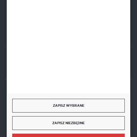
ul. Żwirowa 122
66-400 Gorzów Wlkp.
FORMULARZ KONTAKTOWY
Rozpocznij zwrot produktu:
ODSTĄP OD UMOWY TUTAJ
BEZPIECZNE PŁATNOŚCI
ZAPISZ WYBRANE
ZAPISZ NIEZBĘDNE
SZYBKA DOSTAWA