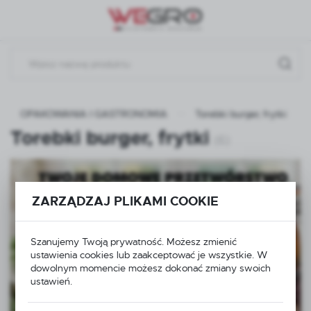
Przejdź do menu.
Przejdź do wyszukiwarki.
Przejdź do treści.
OPAKOWANIA I GASTRONOMIA
Torebki burger, frytki
Torebki burger, frytki
(6)
ZARZĄDZAJ PLIKAMI COOKIE
Szanujemy Twoją prywatność. Możesz zmienić
ustawienia cookies lub zaakceptować je wszystkie. W
dowolnym momencie możesz dokonać zmiany swoich
ustawień.