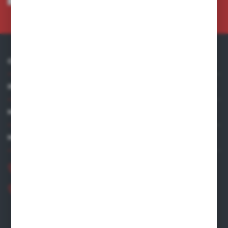
Administratora. Zgoda może zostać cofnięta w każdym czasie.
Polityka
prywatności
*
O NAS
INFORMACJE
MOJE KONTO
MASZ PYTANIE?
+48 881 534 831
+48 531 480 002
Zapraszamy pon.-pt. 8.00-16.00
zamowienia@wegro.pl