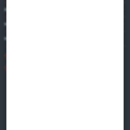
INFORMACJE
MOJE KONTO
MASZ PYTANIE?
+48 881 534 831
+48 531 480 002
Zapraszamy pon.-pt. 8.00-16.00
zamowienia@wegro.pl
ul. Żwirowa 122
66-400 Gorzów Wlkp.
FORMULARZ KONTAKTOWY