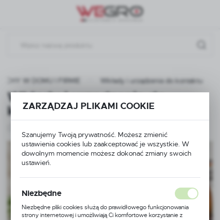
Przejdź do menu.
Przejdź do wyszukiwarki.
Przejdź do treści.
ACHY W DOMU I FIRMIE
Wkłady i urządzenia do kontaktu
Wkłady i urządzenia do
ZARZĄDZAJ PLIKAMI COOKIE
kontaktu
(3)
Szanujemy Twoją prywatność. Możesz zmienić
ustawienia cookies lub zaakceptować je wszystkie. W
dowolnym momencie możesz dokonać zmiany swoich
ustawień.
Niezbędne
Niezbędne pliki cookies służą do prawidłowego funkcjonowania
strony internetowej i umożliwiają Ci komfortowe korzystanie z