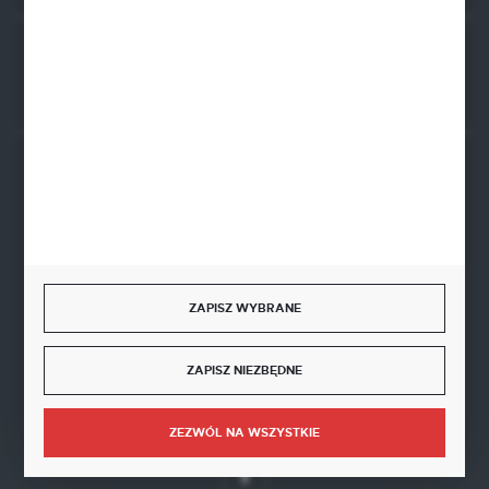
Rozpocznij zwrot produktu:
ODSTĄP OD UMOWY TUTAJ
BEZPIECZNE PŁATNOŚCI
SZYBKA DOSTAWA
ZAPISZ WYBRANE
ZAPISZ NIEZBĘDNE
DOŁĄCZ DO NAS
ZEZWÓL NA WSZYSTKIE