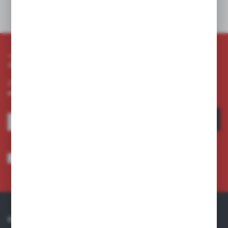
Zapisz się do newslettera
Zapisz się do newslettera na naszym sklepie internetowym i
otrzymuj informacje o nowościach i promocjach.
ZAPISZ SIĘ
Wyrażam zgodę na otrzymywanie drogą elektroniczną na wskazany przeze
mnie adres e-mail informacji dotyczących usług świadczonych przez
Administratora. Zgoda może zostać cofnięta w każdym czasie.
Polityka
prywatności
*
O NAS