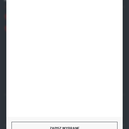
+48 881 534 831
+48 531 480 002
Zapraszamy pon.-pt. 8.00-16.00
zamowienia@wegro.pl
ul. Żwirowa 122
66-400 Gorzów Wlkp.
FORMULARZ KONTAKTOWY
Rozpocznij zwrot produktu:
ODSTĄP OD UMOWY TUTAJ
ZAPISZ WYBRANE