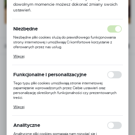
dowolnym momencie możesz dokonać zmiany swoich
ustawień.
Niezbędne
Niezbędne pliki cookies służą do prawidłowego funkcjonowania
strony internetowej i umożliwiają Ci komfortowe korzystanie z
Domyślnie
oferowanych przez nas usług.
Pliki cookies odpowiadają na podejmowane przez Ciebie działania w
Więcej
celu m.in. dostosowania Twoich ustawień preferencji prywatności,
logowania czy wypełniania formularzy. Dzięki plikom cookies
strona, z której korzystasz, może działać bez zakłóceń.
Funkcjonalne i personalizacyjne
Tego typu pliki cookies umożliwiają stronie internetowej
zapamiętanie wprowadzonych przez Ciebie ustawień oraz
personalizację określonych funkcjonalności czy prezentowanych
treści.
Dzięki tym plikom cookies możemy zapewnić Ci większy komfort
Więcej
korzystania z funkcjonalności naszej strony poprzez dopasowanie
jej do Twoich indywidualnych preferencji. Wyrażenie zgody na
funkcjonalne i personalizacyjne pliki cookies gwarantuje dostępność
większej ilości funkcji na stronie.
Analityczne
Analityczne pliki cookies pomagają nam rozwijać się i