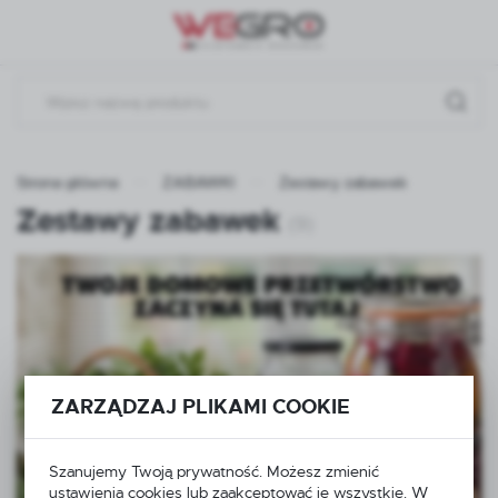
Przejdź do menu.
Przejdź do wyszukiwarki.
Przejdź do treści.
Strona główna
ZABAWKI
Zestawy zabawek
Zestawy zabawek
(9)
ZARZĄDZAJ PLIKAMI COOKIE
Szanujemy Twoją prywatność. Możesz zmienić
ustawienia cookies lub zaakceptować je wszystkie. W