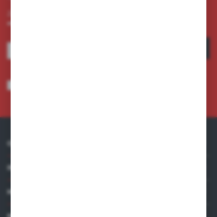
Zapisz się do newslettera na naszym sklepie internetowym i
otrzymuj informacje o nowościach i promocjach.
ZAPISZ SIĘ
Wyrażam zgodę na otrzymywanie drogą elektroniczną na wskazany przeze
mnie adres e-mail informacji dotyczących usług świadczonych przez
Administratora. Zgoda może zostać cofnięta w każdym czasie.
Polityka
prywatności
*
O NAS
INFORMACJE
MOJE KONTO
MASZ PYTANIE?