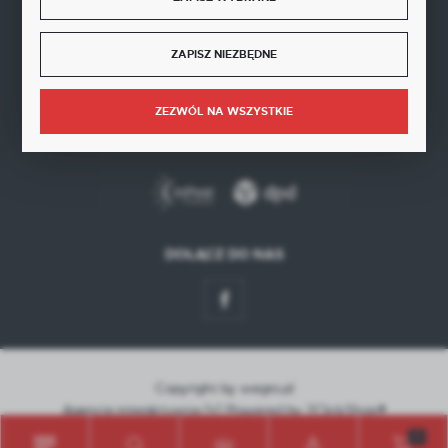
BEZPIECZNE PŁATNOŚCI
ZAPISZ NIEZBĘDNE
ZEZWÓL NA WSZYSTKIE
SZYBKA DOSTAWA
DOŁĄCZ DO NAS
Copyright by wegro.pl
Agencja interaktywna
[ti]
Powered by
2ClickShop®
0