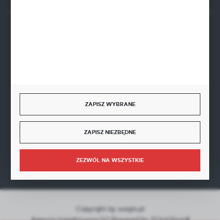
BEZPIECZNE PŁATNOŚCI
SZYBKA DOSTAWA
ZAPISZ WYBRANE
ZAPISZ NIEZBĘDNE
DOŁĄCZ DO NAS
ZEZWÓL NA WSZYSTKIE
Copyright by wegro.pl
Agencja interaktywna
[ti]
Powered by
2ClickShop®