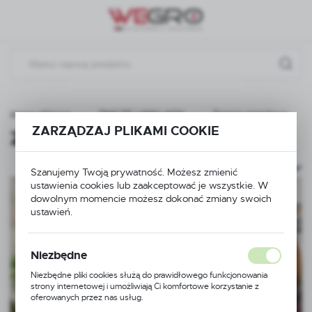
Przejdź do menu.
Przejdź do wyszukiwarki.
Przejdź do treści.
Strona główna
ZNICZE I WKŁADY
Ziemia ogrodowa
ZARZĄDZAJ PLIKAMI COOKIE
Ziemia ogrodowa
(1)
Szanujemy Twoją prywatność. Możesz zmienić
ustawienia cookies lub zaakceptować je wszystkie. W
dowolnym momencie możesz dokonać zmiany swoich
ustawień.
Niezbędne
Niezbędne pliki cookies służą do prawidłowego funkcjonowania
strony internetowej i umożliwiają Ci komfortowe korzystanie z
oferowanych przez nas usług.
Pliki cookies odpowiadają na podejmowane przez Ciebie działania w