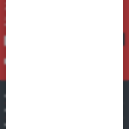
Zapisz się do newslettera
Zapisz się do newslettera na naszym sklepie internetowym i
otrzymuj informacje o nowościach i promocjach.
ZAPISZ SIĘ
Wyrażam zgodę na otrzymywanie drogą elektroniczną na wskazany przeze
mnie adres e-mail informacji dotyczących usług świadczonych przez
Administratora. Zgoda może zostać cofnięta w każdym czasie.
Polityka
prywatności
*
O NAS
INFORMACJE
MOJE KONTO