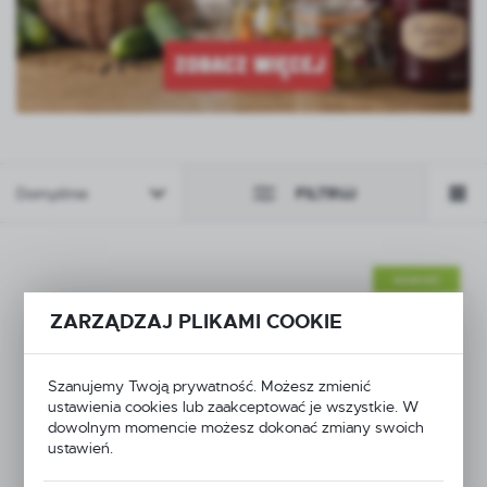
Domyślnie
FILTRUJ
NOWOŚĆ
ZARZĄDZAJ PLIKAMI COOKIE
Szanujemy Twoją prywatność. Możesz zmienić
ustawienia cookies lub zaakceptować je wszystkie. W
dowolnym momencie możesz dokonać zmiany swoich
ustawień.